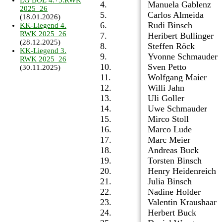
LG BOL 4.+5.RWK
4.
Manuela Gablenz
2025_26
5.
Carlos Almeida
(18.01.2026)
6.
Rudi Binsch
KK-Liegend 4.
RWK 2025_26
7.
Heribert Bullinger
(28.12.2025)
8.
Steffen Röck
KK-Liegend 3.
9.
Yvonne Schmauder
RWK 2025_26
10.
Sven Petto
(30.11.2025)
11.
Wolfgang Maier
12.
Willi Jahn
13.
Uli Goller
14.
Uwe Schmauder
15.
Mirco Stoll
16.
Marco Lude
17.
Marc Meier
18.
Andreas Buck
19.
Torsten Binsch
20.
Henry Heidenreich
21.
Julia Binsch
22.
Nadine Holder
23.
Valentin Kraushaar
24.
Herbert Buck