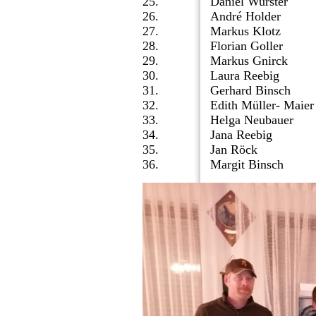
25.
Daniel Wurster
26.
André Holder
27.
Markus Klotz
28.
Florian Goller
29.
Markus Gnirck
30.
Laura Reebig
31.
Gerhard Binsch
32.
Edith Müller- Maier
33.
Helga Neubauer
34.
Jana Reebig
35.
Jan Röck
36.
Margit Binsch