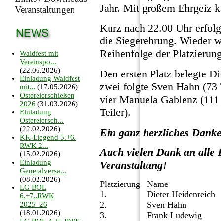
Jahr. Mit großem Ehrgeiz k
Veranstaltungen
Kurz nach 22.00 Uhr erfol
die Siegerehrung. Wieder wa
Reihenfolge der Platzierun
Waldfest mit
Vereinspo...
(22.06.2026)
Den ersten Platz belegte Di
Einladung Waldfest
zwei folgte Sven Hahn (73 T
mit...
(17.05.2026)
Ostereierschießen
vier Manuela Gablenz (111 
2026
(31.03.2026)
Teiler).
Einladung
Ostereiersch...
(22.02.2026)
Ein ganz herzliches Danke
KK-Liegend 5.+6.
RWK 2...
Auch vielen Dank an alle 
(15.02.2026)
Einladung
Veranstaltung!
Generalversa...
(08.02.2026)
Platzierung
Name
LG BOL
1.
Dieter Heidenreich
6.+7..RWK
2.
Sven Hahn
2025_26
(18.01.2026)
3.
Frank Ludewig