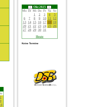
Okt 2025
Mo
Di
Mi
Do
Fr
Sa
So
1
2
3
4
5
6
7
8
9
10
11
12
13
14
15
16
17
18
19
20
21
22
23
24
25
26
27
28
29
30
31
Heute
Keine Termine
So
2
9
16