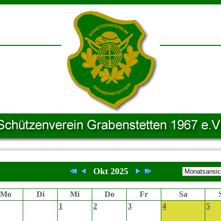
Okt 2025
Mo
Di
Mi
Do
Fr
Sa
1
2
3
4
5