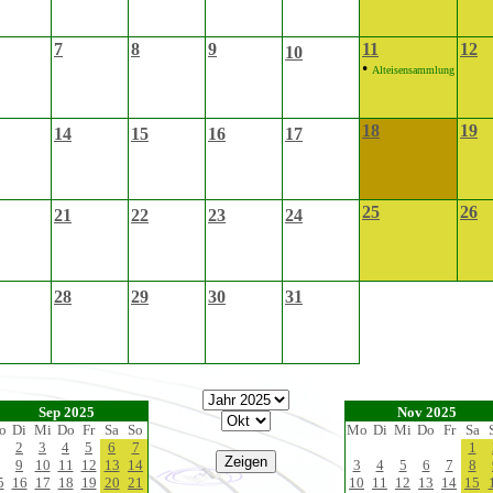
7
8
9
11
12
10
•
Alteisensammlung
18
19
14
15
16
17
25
26
21
22
23
24
28
29
30
31
Sep 2025
Nov 2025
o
Di
Mi
Do
Fr
Sa
So
Mo
Di
Mi
Do
Fr
Sa
2
3
4
5
6
7
1
9
10
11
12
13
14
3
4
5
6
7
8
5
16
17
18
19
20
21
10
11
12
13
14
15