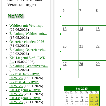
Veranstaltungen
6
7
8
Waldfest mit Vereinspo...
13
14
15
(22.06.2026)
Einladung Waldfest mit...
(17.05.2026)
Ostereierschießen 2026
(31.03.2026)
20
21
22
Einladung Ostereiersch...
(22.02.2026)
KK-Liegend 5.+6. RWK
2...
(15.02.2026)
27
28
29
Einladung Generalversa...
(08.02.2026)
LG BOL 6.+7..RWK
2025_26
(18.01.2026)
LG BOL 4.+5.RWK
2025_26
(18.01.2026)
Sep 2025
KK-Liegend 4. RWK
Mo
Di
Mi
Do
Fr
Sa
So
2025_26
(28.12.2025)
1
2
3
4
5
6
7
KK-Liegend 3. RWK
8
9
10
11
12
13
14
2025_26
(30.11.2025)
15
16
17
18
19
20
21