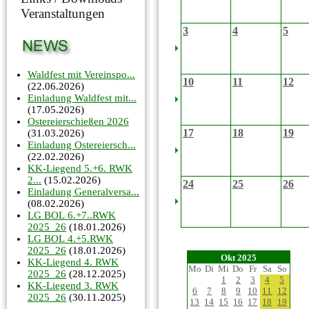
Veranstaltungen
3
4
5
Waldfest mit Vereinspo...
10
11
12
(22.06.2026)
Einladung Waldfest mit...
(17.05.2026)
Ostereierschießen 2026
17
18
19
(31.03.2026)
Einladung Ostereiersch...
(22.02.2026)
KK-Liegend 5.+6. RWK
2...
(15.02.2026)
24
25
26
Einladung Generalversa...
(08.02.2026)
LG BOL 6.+7..RWK
2025_26
(18.01.2026)
LG BOL 4.+5.RWK
2025_26
(18.01.2026)
Okt 2025
KK-Liegend 4. RWK
Mo
Di
Mi
Do
Fr
Sa
So
2025_26
(28.12.2025)
1
2
3
4
5
KK-Liegend 3. RWK
6
7
8
9
10
11
12
2025_26
(30.11.2025)
13
14
15
16
17
18
19