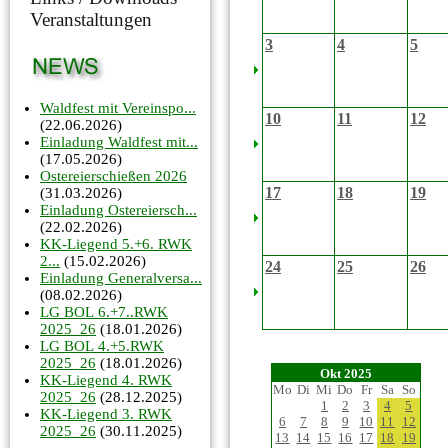
Veranstaltungen
3
4
5
Waldfest mit Vereinspo...
10
11
12
(22.06.2026)
Einladung Waldfest mit...
(17.05.2026)
Ostereierschießen 2026
17
18
19
(31.03.2026)
Einladung Ostereiersch...
(22.02.2026)
KK-Liegend 5.+6. RWK
2...
(15.02.2026)
24
25
26
Einladung Generalversa...
(08.02.2026)
LG BOL 6.+7..RWK
2025_26
(18.01.2026)
LG BOL 4.+5.RWK
2025_26
(18.01.2026)
Okt 2025
KK-Liegend 4. RWK
Mo
Di
Mi
Do
Fr
Sa
So
2025_26
(28.12.2025)
1
2
3
4
5
KK-Liegend 3. RWK
6
7
8
9
10
11
12
2025_26
(30.11.2025)
13
14
15
16
17
18
19