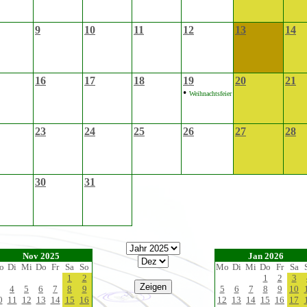
9
10
11
12
13
14
16
17
18
19
20
21
•
Weihnachtsfeier
23
24
25
26
27
28
30
31
Nov 2025
Jan 2026
o
Di
Mi
Do
Fr
Sa
So
Mo
Di
Mi
Do
Fr
Sa
1
2
1
2
3
4
5
6
7
8
9
5
6
7
8
9
10
0
11
12
13
14
15
16
12
13
14
15
16
17