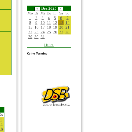
Dez 2025
Mo
Di
Mi
Do
Fr
Sa
So
1
2
3
4
5
6
7
8
9
10
11
12
13
14
15
16
17
18
19
20
21
22
23
24
25
26
27
28
29
30
31
Heute
Keine Termine
So
4
11
18