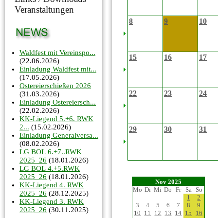
Veranstaltungen
8
9
10
Waldfest mit Vereinspo...
15
16
17
(22.06.2026)
Einladung Waldfest mit...
(17.05.2026)
Ostereierschießen 2026
22
23
24
(31.03.2026)
Einladung Ostereiersch...
(22.02.2026)
KK-Liegend 5.+6. RWK
2...
(15.02.2026)
29
30
31
Einladung Generalversa...
(08.02.2026)
LG BOL 6.+7..RWK
2025_26
(18.01.2026)
LG BOL 4.+5.RWK
2025_26
(18.01.2026)
Nov 2025
KK-Liegend 4. RWK
Mo
Di
Mi
Do
Fr
Sa
So
2025_26
(28.12.2025)
1
2
KK-Liegend 3. RWK
3
4
5
6
7
8
9
2025_26
(30.11.2025)
10
11
12
13
14
15
16