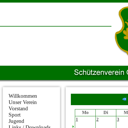
Willkommen
Unser Verein
Vorstand
Mo
Di
M
Sport
1
2
3
Jugend
Links / Downloads