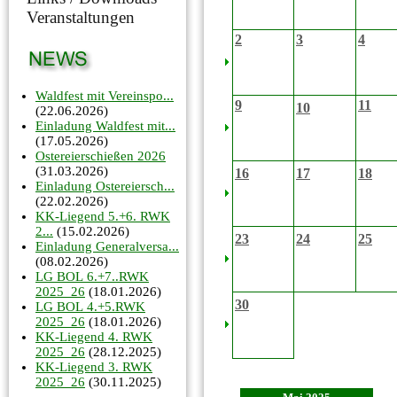
Veranstaltungen
2
3
4
Waldfest mit Vereinspo...
9
11
10
(22.06.2026)
Einladung Waldfest mit...
(17.05.2026)
Ostereierschießen 2026
(31.03.2026)
16
17
18
Einladung Ostereiersch...
(22.02.2026)
KK-Liegend 5.+6. RWK
2...
(15.02.2026)
23
24
25
Einladung Generalversa...
(08.02.2026)
LG BOL 6.+7..RWK
2025_26
(18.01.2026)
30
LG BOL 4.+5.RWK
2025_26
(18.01.2026)
KK-Liegend 4. RWK
2025_26
(28.12.2025)
KK-Liegend 3. RWK
2025_26
(30.11.2025)