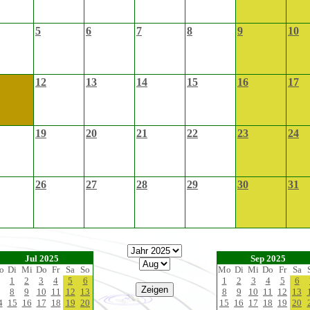
5
6
7
8
9
10
12
13
14
15
16
17
19
20
21
22
23
24
26
27
28
29
30
31
Jul 2025
Sep 2025
o
Di
Mi
Do
Fr
Sa
So
Mo
Di
Mi
Do
Fr
Sa
1
2
3
4
5
6
1
2
3
4
5
6
8
9
10
11
12
13
8
9
10
11
12
13
4
15
16
17
18
19
20
15
16
17
18
19
20