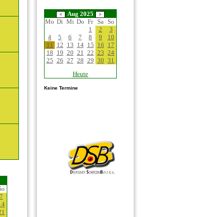
Aug 2025
Mo
Di
Mi
Do
Fr
Sa
So
1
2
3
4
5
6
7
8
9
10
11
12
13
14
15
16
17
18
19
20
21
22
23
24
25
26
27
28
29
30
31
Heute
Keine Termine
So
7
14
21