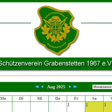
Aug 2025
Mo
Di
Mi
Do
Fr
Sa
1
2
3