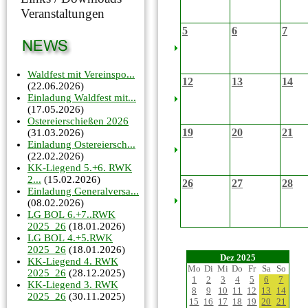
Veranstaltungen
5
6
7
Waldfest mit Vereinspo...
12
13
14
(22.06.2026)
Einladung Waldfest mit...
(17.05.2026)
Ostereierschießen 2026
19
20
21
(31.03.2026)
Einladung Ostereiersch...
(22.02.2026)
KK-Liegend 5.+6. RWK
2...
(15.02.2026)
26
27
28
Einladung Generalversa...
(08.02.2026)
LG BOL 6.+7..RWK
2025_26
(18.01.2026)
LG BOL 4.+5.RWK
2025_26
(18.01.2026)
Dez 2025
KK-Liegend 4. RWK
Mo
Di
Mi
Do
Fr
Sa
So
2025_26
(28.12.2025)
1
2
3
4
5
6
7
KK-Liegend 3. RWK
8
9
10
11
12
13
14
2025_26
(30.11.2025)
15
16
17
18
19
20
21