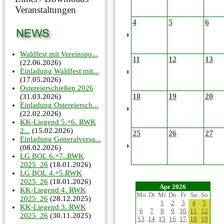
Veranstaltungen
4
5
6
Waldfest mit Vereinspo...
11
12
13
(22.06.2026)
Einladung Waldfest mit...
(17.05.2026)
Ostereierschießen 2026
18
19
20
(31.03.2026)
Einladung Ostereiersch...
(22.02.2026)
KK-Liegend 5.+6. RWK
2...
(15.02.2026)
25
26
27
Einladung Generalversa...
(08.02.2026)
LG BOL 6.+7..RWK
2025_26
(18.01.2026)
LG BOL 4.+5.RWK
2025_26
(18.01.2026)
Apr 2026
KK-Liegend 4. RWK
Mo
Di
Mi
Do
Fr
Sa
So
2025_26
(28.12.2025)
1
2
3
4
5
KK-Liegend 3. RWK
6
7
8
9
10
11
12
2025_26
(30.11.2025)
13
14
15
16
17
18
19