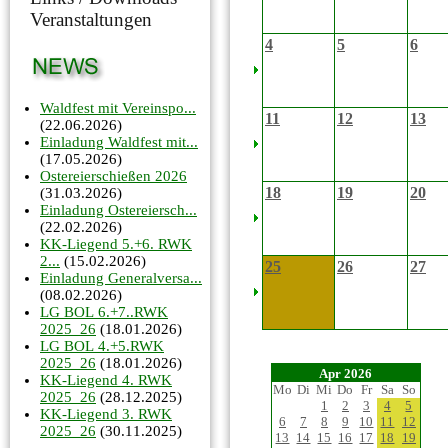
Veranstaltungen
4
5
6
Waldfest mit Vereinspo...
11
12
13
(22.06.2026)
Einladung Waldfest mit...
(17.05.2026)
Ostereierschießen 2026
18
19
20
(31.03.2026)
Einladung Ostereiersch...
(22.02.2026)
KK-Liegend 5.+6. RWK
2...
(15.02.2026)
25
26
27
Einladung Generalversa...
(08.02.2026)
LG BOL 6.+7..RWK
2025_26
(18.01.2026)
LG BOL 4.+5.RWK
2025_26
(18.01.2026)
Apr 2026
KK-Liegend 4. RWK
Mo
Di
Mi
Do
Fr
Sa
So
2025_26
(28.12.2025)
1
2
3
4
5
KK-Liegend 3. RWK
6
7
8
9
10
11
12
2025_26
(30.11.2025)
13
14
15
16
17
18
19