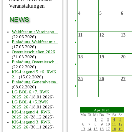
Veranstaltungen
4
5
6
Waldfest mit Vereinspo...
11
12
13
(22.06.2026)
Einladung Waldfest mit...
(17.05.2026)
Ostereierschießen 2026
18
19
20
(31.03.2026)
Einladung Ostereiersch...
(22.02.2026)
KK-Liegend 5.+6. RWK
2...
(15.02.2026)
25
26
27
Einladung Generalversa...
(08.02.2026)
LG BOL 6.+7..RWK
2025_26
(18.01.2026)
LG BOL 4.+5.RWK
2025_26
(18.01.2026)
Apr 2026
KK-Liegend 4. RWK
Mo
Di
Mi
Do
Fr
Sa
So
2025_26
(28.12.2025)
1
2
3
4
5
KK-Liegend 3. RWK
6
7
8
9
10
11
12
2025_26
(30.11.2025)
13
14
15
16
17
18
19