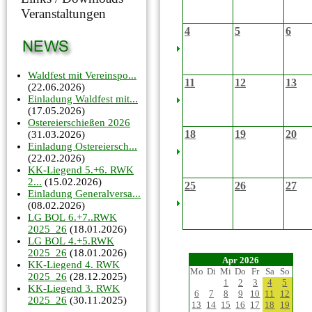
Veranstaltungen
4
5
6
Waldfest mit Vereinspo...
11
12
13
(22.06.2026)
Einladung Waldfest mit...
(17.05.2026)
Ostereierschießen 2026
18
19
20
(31.03.2026)
Einladung Ostereiersch...
(22.02.2026)
KK-Liegend 5.+6. RWK
2...
(15.02.2026)
25
26
27
Einladung Generalversa...
(08.02.2026)
LG BOL 6.+7..RWK
2025_26
(18.01.2026)
LG BOL 4.+5.RWK
2025_26
(18.01.2026)
Apr 2026
KK-Liegend 4. RWK
Mo
Di
Mi
Do
Fr
Sa
So
2025_26
(28.12.2025)
1
2
3
4
5
KK-Liegend 3. RWK
6
7
8
9
10
11
12
2025_26
(30.11.2025)
13
14
15
16
17
18
19