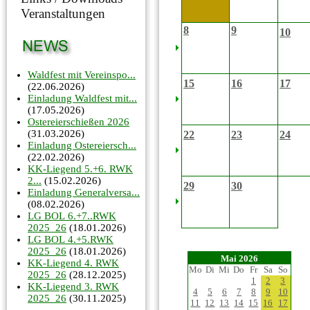
Veranstaltungen
8
9
10
Waldfest mit Vereinspo...
15
16
17
(22.06.2026)
Einladung Waldfest mit...
(17.05.2026)
Ostereierschießen 2026
(31.03.2026)
22
23
24
Einladung Ostereiersch...
(22.02.2026)
KK-Liegend 5.+6. RWK
2...
(15.02.2026)
29
30
Einladung Generalversa...
(08.02.2026)
LG BOL 6.+7..RWK
2025_26
(18.01.2026)
LG BOL 4.+5.RWK
2025_26
(18.01.2026)
Mai 2026
KK-Liegend 4. RWK
Mo
Di
Mi
Do
Fr
Sa
So
2025_26
(28.12.2025)
1
2
3
KK-Liegend 3. RWK
4
5
6
7
8
9
10
2025_26
(30.11.2025)
11
12
13
14
15
16
17