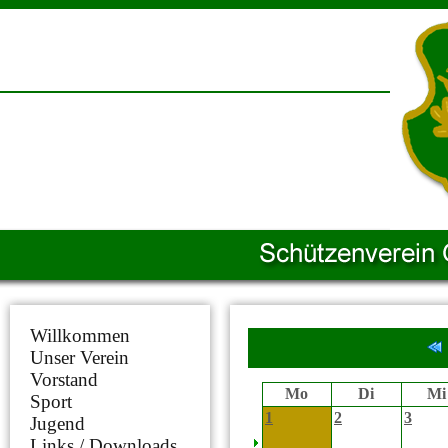
Willkommen
Unser Verein
Vorstand
Mo
Di
Mi
Sport
1
2
3
Jugend
Links / Downloads