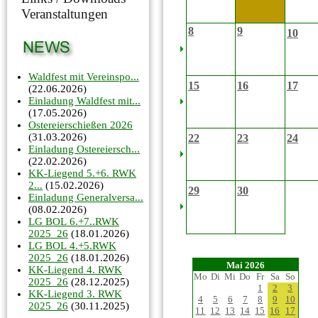
Veranstaltungen
8
9
10
Waldfest mit Vereinspo...
15
16
17
(22.06.2026)
Einladung Waldfest mit...
(17.05.2026)
Ostereierschießen 2026
(31.03.2026)
22
23
24
Einladung Ostereiersch...
(22.02.2026)
KK-Liegend 5.+6. RWK
2...
(15.02.2026)
29
30
Einladung Generalversa...
(08.02.2026)
LG BOL 6.+7..RWK
2025_26
(18.01.2026)
LG BOL 4.+5.RWK
2025_26
(18.01.2026)
Mai 2026
KK-Liegend 4. RWK
Mo
Di
Mi
Do
Fr
Sa
So
2025_26
(28.12.2025)
1
2
3
KK-Liegend 3. RWK
4
5
6
7
8
9
10
2025_26
(30.11.2025)
11
12
13
14
15
16
17