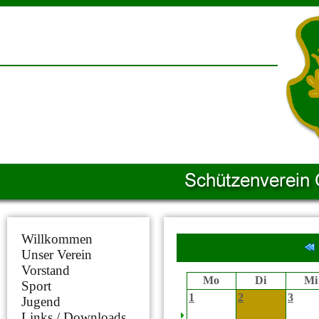
Willkommen
Unser Verein
Vorstand
Mo
Di
Mi
Sport
1
2
3
Jugend
Links / Downloads