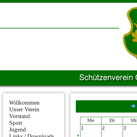
Willkommen
Unser Verein
Vorstand
Mo
Di
Mi
Sport
1
2
3
Jugend
Links / Downloads