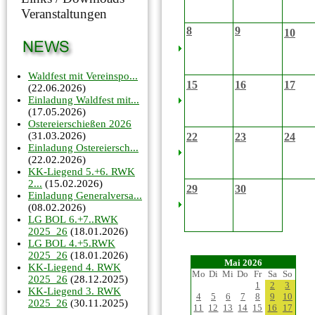
Veranstaltungen
8
9
10
Waldfest mit Vereinspo...
15
16
17
(22.06.2026)
Einladung Waldfest mit...
(17.05.2026)
Ostereierschießen 2026
(31.03.2026)
22
23
24
Einladung Ostereiersch...
(22.02.2026)
KK-Liegend 5.+6. RWK
2...
(15.02.2026)
29
30
Einladung Generalversa...
(08.02.2026)
LG BOL 6.+7..RWK
2025_26
(18.01.2026)
LG BOL 4.+5.RWK
2025_26
(18.01.2026)
Mai 2026
KK-Liegend 4. RWK
Mo
Di
Mi
Do
Fr
Sa
So
2025_26
(28.12.2025)
1
2
3
KK-Liegend 3. RWK
4
5
6
7
8
9
10
2025_26
(30.11.2025)
11
12
13
14
15
16
17