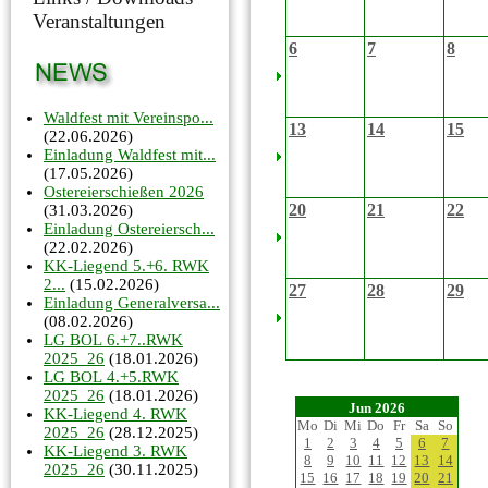
Veranstaltungen
6
7
8
Waldfest mit Vereinspo...
13
14
15
(22.06.2026)
Einladung Waldfest mit...
(17.05.2026)
Ostereierschießen 2026
20
21
22
(31.03.2026)
Einladung Ostereiersch...
(22.02.2026)
KK-Liegend 5.+6. RWK
2...
(15.02.2026)
27
28
29
Einladung Generalversa...
(08.02.2026)
LG BOL 6.+7..RWK
2025_26
(18.01.2026)
LG BOL 4.+5.RWK
2025_26
(18.01.2026)
Jun 2026
KK-Liegend 4. RWK
Mo
Di
Mi
Do
Fr
Sa
So
2025_26
(28.12.2025)
1
2
3
4
5
6
7
KK-Liegend 3. RWK
8
9
10
11
12
13
14
2025_26
(30.11.2025)
15
16
17
18
19
20
21