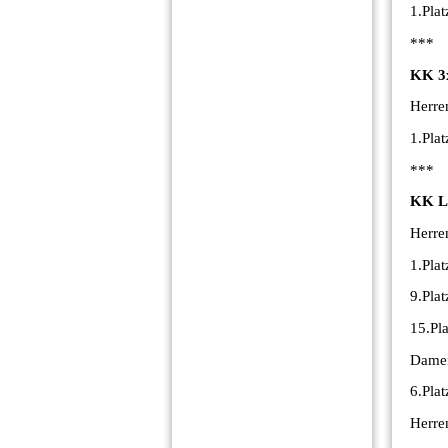
1.Pla
***
KK 3
Herre
1.Pla
***
KK L
Herre
1.Pla
9.Pla
15.Pl
Damen
6.Pla
Herre