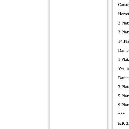
Carst
Herre
2.Pla
3.Pla
14.Pl
Damen
1.Pla
Yvonn
Damen
3.Pla
5.Pla
9.Pla
***
KK 3x