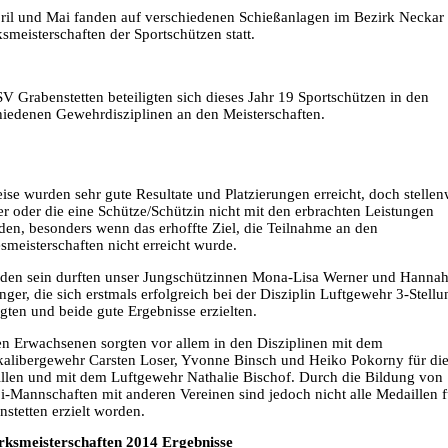
ril und Mai fanden auf verschiedenen Schießanlagen im Bezirk Neckar 
smeisterschaften der Sportschützen statt.
V Grabenstetten beteiligten sich dieses Jahr 19 Sportschützen in den
hiedenen Gewehrdisziplinen an den Meisterschaften.
ise wurden sehr gute Resultate und Platzierungen erreicht, doch stellen
er oder die eine Schütze/Schützin nicht mit den erbrachten Leistungen
eden, besonders wenn das erhoffte Ziel, die Teilnahme an den
smeisterschaften nicht erreicht wurde.
eden sein durften unser Jungschützinnen Mona-Lisa Werner und Hanna
nger, die sich erstmals erfolgreich bei der Disziplin Luftgewehr 3-Stellu
igten und beide gute Ergebnisse erzielten.
en Erwachsenen sorgten vor allem in den Disziplinen mit dem
kalibergewehr Carsten Loser, Yvonne Binsch und Heiko Pokorny für di
llen und mit dem Luftgewehr Nathalie Bischof. Durch die Bildung von
-Mannschaften mit anderen Vereinen sind jedoch nicht alle Medaillen f
stetten erzielt worden.
rksmeisterschaften 2014 Ergebnisse