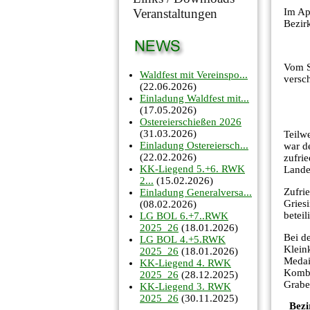
Im Ap
Veranstaltungen
Bezirk
Vom S
Waldfest mit Vereinspo...
versc
(22.06.2026)
Einladung Waldfest mit...
(17.05.2026)
Ostereierschießen 2026
(31.03.2026)
Teilwe
Einladung Ostereiersch...
war d
(22.02.2026)
zufri
KK-Liegend 5.+6. RWK
Lande
2...
(15.02.2026)
Zufri
Einladung Generalversa...
Griesi
(08.02.2026)
beteil
LG BOL 6.+7..RWK
2025_26
(18.01.2026)
Bei d
LG BOL 4.+5.RWK
Klein
2025_26
(18.01.2026)
Medai
KK-Liegend 4. RWK
Kombi
2025_26
(28.12.2025)
Graben
KK-Liegend 3. RWK
2025_26
(30.11.2025)
Bezi