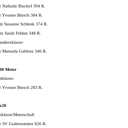
z Nathalie Bischof 394 R.
tz Yvonne Binsch 384 R.
atz Susanne Schlenk 374 R.
atz Sarah Felden 348 R.
altersklasse:
tz Manuela Gablenz 346 R.
00 Meter
klasse:
tz Yvonne Binsch 283 R.
x20
nklasse/Mannschaft
tz SV Grabenstetten 826 R.