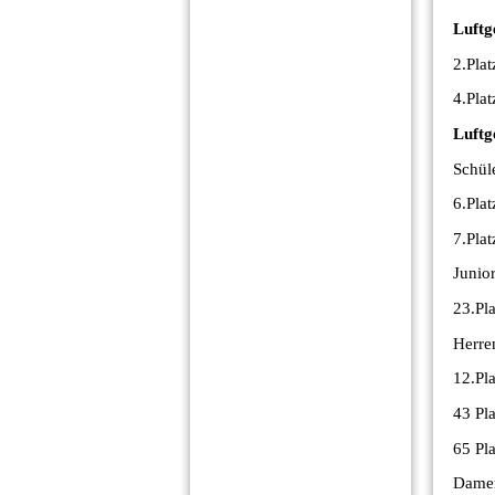
Luftg
2.Pla
4.Pla
Luftg
Schül
6.Pla
7.Pla
Junio
23.Pl
Herre
12.Pl
43 Pl
65 Pl
Damen