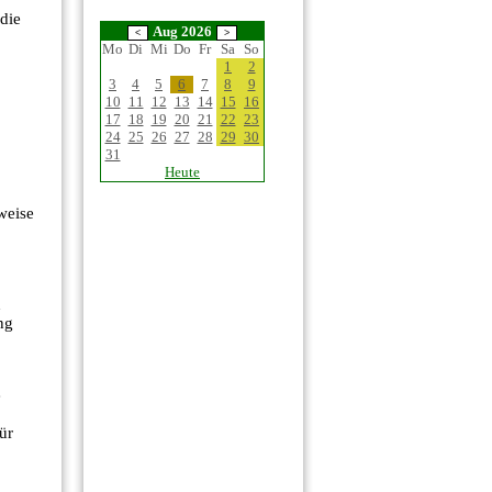
die
Aug 2026
Mo
Di
Mi
Do
Fr
Sa
So
1
2
3
4
5
6
7
8
9
10
11
12
13
14
15
16
17
18
19
20
21
22
23
24
25
26
27
28
29
30
31
Heute
weise
h
ng
e
ür