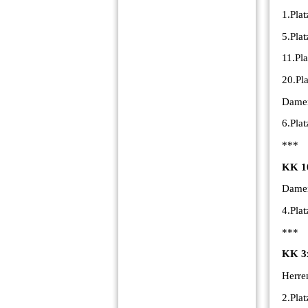
1.Plat
5.Pla
11.Pl
20.Pl
Damen
6.Pla
***
KK 1
Damen
4.Pla
***
KK 3
Herre
2.Pla