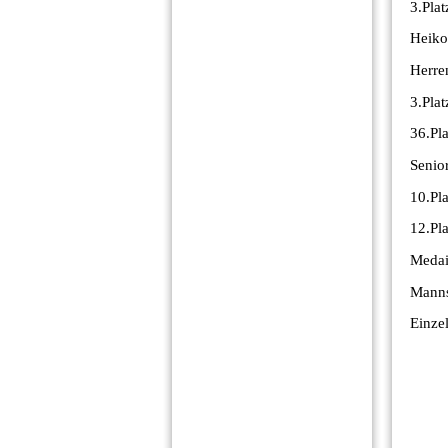
3.Pla
Heiko
Herre
3.Pla
36.Pl
Senior
10.Pl
12.Pl
Medai
Manns
Einzel