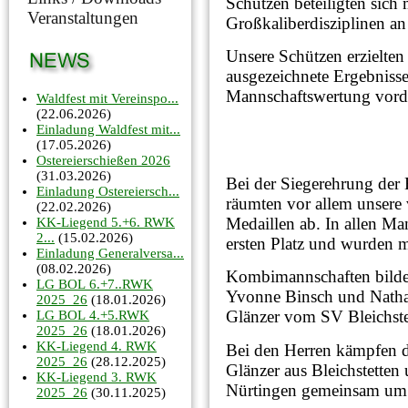
Schützen beteiligten sich
Veranstaltungen
Großkaliberdisziplinen an
Unsere Schützen erzielten
ausgezeichnete Ergebnisse
Mannschaftswertung vorde
Waldfest mit Vereinspo...
(22.06.2026)
Einladung Waldfest mit...
(17.05.2026)
Ostereierschießen 2026
(31.03.2026)
Bei der Siegerehrung der 
Einladung Ostereiersch...
räumten vor allem unsere
(22.02.2026)
Medaillen ab. In allen Ma
KK-Liegend 5.+6. RWK
2...
(15.02.2026)
ersten Platz und wurden m
Einladung Generalversa...
(08.02.2026)
Kombimannschaften bilden 
LG BOL 6.+7..RWK
Yvonne Binsch und Nathal
2025_26
(18.01.2026)
Glänzer vom SV Bleichste
LG BOL 4.+5.RWK
2025_26
(18.01.2026)
KK-Liegend 4. RWK
Bei den Herren kämpfen d
2025_26
(28.12.2025)
Glänzer aus Bleichstetten
KK-Liegend 3. RWK
Nürtingen gemeinsam um 
2025_26
(30.11.2025)