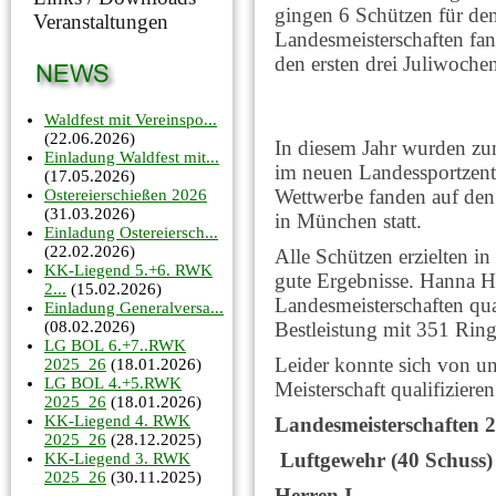
gingen 6 Schützen für den
Veranstaltungen
Landesmeisterschaften fa
den ersten drei Juliwochen
Waldfest mit Vereinspo...
(22.06.2026)
In diesem Jahr wurden zu
Einladung Waldfest mit...
im neuen Landessportzent
(17.05.2026)
Wettwerbe fanden auf den
Ostereierschießen 2026
(31.03.2026)
in München statt.
Einladung Ostereiersch...
(22.02.2026)
Alle Schützen erzielten in
KK-Liegend 5.+6. RWK
gute Ergebnisse. Hanna He
2...
(15.02.2026)
Landesmeisterschaften quali
Einladung Generalversa...
Bestleistung mit 351 Ri
(08.02.2026)
LG BOL 6.+7..RWK
Leider konnte sich von u
2025_26
(18.01.2026)
LG BOL 4.+5.RWK
Meisterschaft qualifizieren
2025_26
(18.01.2026)
KK-Liegend 4. RWK
Landesmeisterschaften 2
2025_26
(28.12.2025)
Luftgewehr (40 Schuss)
KK-Liegend 3. RWK
2025_26
(30.11.2025)
Herren I