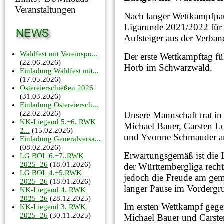
Veranstaltungen
Nach langer Wettkampfpau
Ligarunde 2021/2022 für 
Aufsteiger aus der Verban
Waldfest mit Vereinspo...
Der erste Wettkampftag fü
(22.06.2026)
Horb im Schwarzwald.
Einladung Waldfest mit...
(17.05.2026)
Ostereierschießen 2026
(31.03.2026)
Einladung Ostereiersch...
(22.02.2026)
Unsere Mannschaft trat i
KK-Liegend 5.+6. RWK
Michael Bauer, Carsten 
2...
(15.02.2026)
und Yvonne Schmauder a
Einladung Generalversa...
(08.02.2026)
Erwartungsgemäß ist die 
LG BOL 6.+7..RWK
2025_26
(18.01.2026)
der Württembergliga rech
LG BOL 4.+5.RWK
jedoch die Freude am gem
2025_26
(18.01.2026)
langer Pause im Vordergr
KK-Liegend 4. RWK
2025_26
(28.12.2025)
Im ersten Wettkampf gege
KK-Liegend 3. RWK
2025_26
(30.11.2025)
Michael Bauer und Carsten