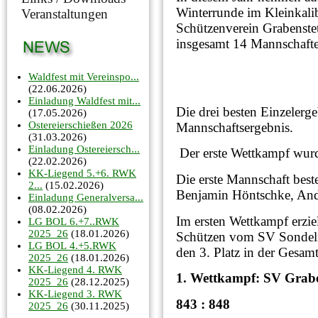
Winterrunde im Kleinkal
Veranstaltungen
Schützenverein Grabenstette
insgesamt 14 Mannschaft
Waldfest mit Vereinspo...
(22.06.2026)
Einladung Waldfest mit...
Die drei besten Einzelerg
(17.05.2026)
Ostereierschießen 2026
Mannschaftsergebnis.
(31.03.2026)
Einladung Ostereiersch...
Der erste Wettkampf wur
(22.02.2026)
KK-Liegend 5.+6. RWK
Die erste Mannschaft bes
2...
(15.02.2026)
Benjamin Höntschke, And
Einladung Generalversa...
(08.02.2026)
Im ersten Wettkampf erzie
LG BOL 6.+7..RWK
2025_26
(18.01.2026)
Schützen vom SV Sondelf
LG BOL 4.+5.RWK
den 3. Platz in der Gesam
2025_26
(18.01.2026)
KK-Liegend 4. RWK
1. Wettkampf: SV Graben
2025_26
(28.12.2025)
KK-Liegend 3. RWK
843 : 848
2025_26
(30.11.2025)