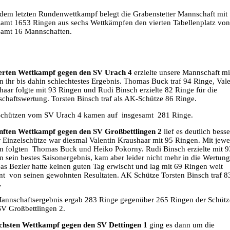
dem letzten Rundenwettkampf belegt die Grabenstetter Mannschaft mit
samt 1653 Ringen aus sechs Wettkämpfen den vierten Tabellenplatz von
samt 16 Mannschaften.
erten Wettkampf gegen den SV Urach 4
erzielte unsere Mannschaft mi
n ihr bis dahin schlechtestes Ergebnis. Thomas Buck traf 94 Ringe, Vale
haar folgte mit 93 Ringen und Rudi Binsch erzielte 82 Ringe für die
chaftswertung. Torsten Binsch traf als AK-Schütze 86 Ringe.
chützen vom SV Urach 4 kamen auf insgesamt 281 Ringe.
nften Wettkampf gegen den SV Großbettlingen 2
lief es deutlich besse
r Einzelschütze war diesmal Valentin Kraushaar mit 95 Ringen. Mit jewe
n folgten Thomas Buck und Heiko Pokorny. Rudi Binsch erzielte mit 9
n sein bestes Saisonergebnis, kam aber leider nicht mehr in die Wertung
as Bezler hatte keinen guten Tag erwischt und lag mit 69 Ringen weit
rnt von seinen gewohnten Resultaten. AK Schütze Torsten Binsch traf 8
.
annschaftsergebnis ergab 283 Ringe gegenüber 265 Ringen der Schüt
V Großbettlingen 2.
chsten Wettkampf gegen den SV Dettingen 1
ging es dann um die