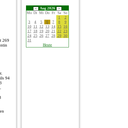
Aug 2026
Mo
Di
Mi
Do
Fr
Sa
So
1
2
3
4
5
6
7
8
9
10
11
12
13
14
15
16
17
18
19
20
21
22
23
24
25
26
27
28
29
30
31
t 269
Heute
ntin
r.
ils 94
3
.
3
zen