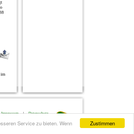
gt
ko
88
 im
|
Impressum
|
Datenschutz
Zustimmen
esseren Service zu bieten. Wenn
ierung by mumo webdesign | uwe munz