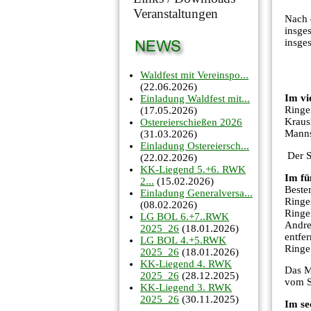
Veranstaltungen
Nach 
insge
insge
Waldfest mit Vereinspo...
(22.06.2026)
Im vi
Einladung Waldfest mit...
Ringe
(17.05.2026)
Kraus
Ostereierschießen 2026
Manns
(31.03.2026)
Einladung Ostereiersch...
Der S
(22.02.2026)
KK-Liegend 5.+6. RWK
Im fü
2...
(15.02.2026)
Beste
Einladung Generalversa...
Ringe
(08.02.2026)
Ringe
LG BOL 6.+7..RWK
Andre
2025_26
(18.01.2026)
entfe
LG BOL 4.+5.RWK
Ringe
2025_26
(18.01.2026)
KK-Liegend 4. RWK
Das M
2025_26
(28.12.2025)
vom S
KK-Liegend 3. RWK
2025_26
(30.11.2025)
Im se