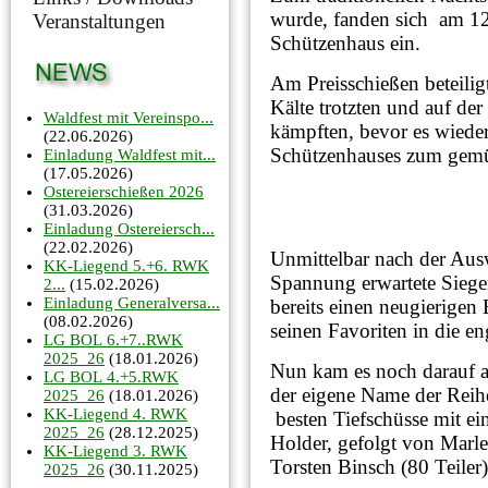
wurde, fanden sich am 12
Veranstaltungen
Schützenhaus ein.
Am Preisschießen beteiligt
Kälte trotzten und auf d
Waldfest mit Vereinspo...
kämpften, bevor es wieder
(22.06.2026)
Schützenhauses zum gemüt
Einladung Waldfest mit...
(17.05.2026)
Ostereierschießen 2026
(31.03.2026)
Einladung Ostereiersch...
(22.02.2026)
Unmittelbar nach der Ausw
KK-Liegend 5.+6. RWK
Spannung erwartete Sieger
2...
(15.02.2026)
Einladung Generalversa...
bereits einen neugierigen 
(08.02.2026)
seinen Favoriten in die e
LG BOL 6.+7..RWK
2025_26
(18.01.2026)
Nun kam es noch darauf an
LG BOL 4.+5.RWK
der eigene Name der Reihe
2025_26
(18.01.2026)
KK-Liegend 4. RWK
besten Tiefschüsse mit ein
2025_26
(28.12.2025)
Holder, gefolgt von Marle
KK-Liegend 3. RWK
Torsten Binsch (80 Teiler)
2025_26
(30.11.2025)